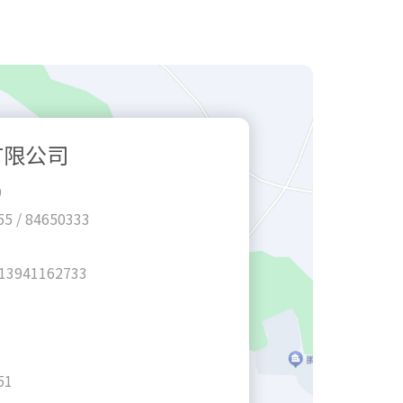
有限公司
9
 / 84650333
3941162733
51